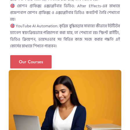
মোশন গ্রাফিক্স এক্সপ্লেইনার ভিডিও: After Effects-এর মাধ্যমে
প্রফেশনাল মোশন গ্রাফিক্স ও এক্সপ্লেইনার ভিডিও কনটেন্ট তৈরি শেখানো
হয়।
YouTube AI Automation: কৃত্রিম বুদ্ধিমত্তার সাহায্যে কীভাবে ইউটিউব
চ্যানেল স্বয়ংক্রিয়ভাবে পরিচালনা করা যায়, তা শেখানো হয়। স্ক্রিপ্ট রাইটিং,
ভিডিও ক্রিয়েশন, ভয়েসওভার সহ বিভিন্ন কাজ সহজ করার পদ্ধতি এই
কোর্সের মাধ্যমে শিখতে পারবেন।
Our Courses