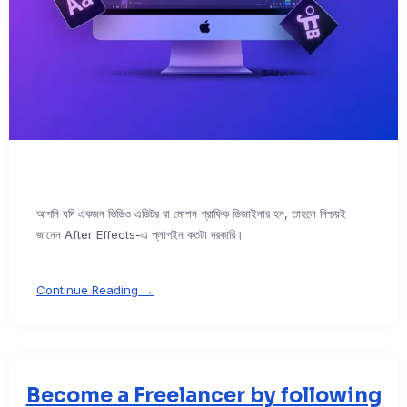
আপনি যদি একজন ভিডিও এডিটর বা মোশন গ্রাফিক ডিজাইনার হন, তাহলে নিশ্চয়ই
জানেন After Effects-এ প্লাগইন কতটা দরকারি।
Continue Reading →
Become a Freelancer by following