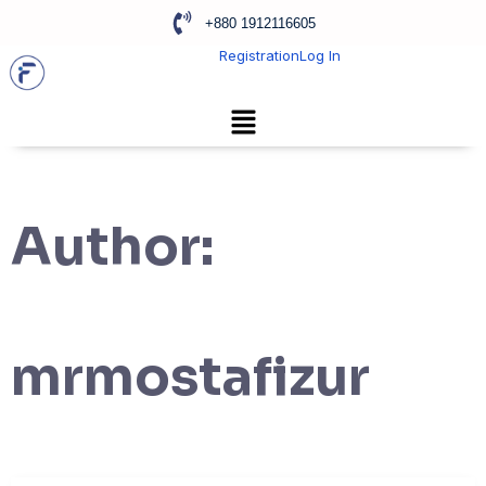
+880 1912116605
Registration
Log In
Author:
mrmostafizur