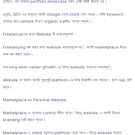
তৃতীয়ত, এটি আপনার portfolio showcase করার একটি নির্দিষ্ট জায়গা দেয়।
চতুর্থত, SEO-এর মাধ্যমে আপনি Google থেকে client পেতে পারেন। সঠিক keyword
ব্যবহার করে content লিখলে organic traffic পাওয়া সম্ভব ।
Freelancerদের জন্য Website কি বাধ্যতামূলক?
Freelancing শুরু করার জন্য website বাধ্যতামূলক নয়। আপনি marketplace দিয়েও
কাজ শুরু করতে পারেন।
তবে long-term career growth-এর জন্য website অত্যন্ত গুরুত্বপূর্ণ।
Website না থাকলে আপনি পুরোপুরি platform-এর উপর নির্ভরশীল হয়ে পড়বেন। ফলে risk বেশি
থাকে।
Marketplace vs Personal Website
Marketplace-এ আপনার control সীমিত থাকে। কিন্তু website-এ আপনি নিজের
branding তৈরি করতে পারেন।
Marketplace-এ client শুধুমাত্র platform থেকে আসে। কিন্তু website থাকলে